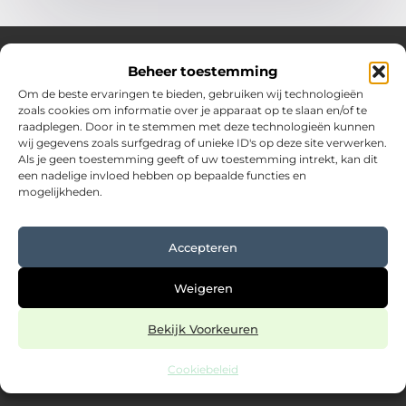
Beheer toestemming
Over Hostingplaneet
Om de beste ervaringen te bieden, gebruiken wij technologieën
zoals cookies om informatie over je apparaat op te slaan en/of te
Jouw bron voor inspiratie en praktische tips voor het
raadplegen. Door in te stemmen met deze technologieën kunnen
dagelijks leven.
wij gegevens zoals surfgedrag of unieke ID's op deze site verwerken.
Verken een uitgebreide collectie blogs en artikelen boordevol
Als je geen toestemming geeft of uw toestemming intrekt, kan dit
waardevolle adviezen en verrassende inzichten om elke dag
een nadelige invloed hebben op bepaalde functies en
optimaal te benutten.
mogelijkheden.
Bericht categorie
Accepteren
Main Links
Weigeren
Goede backlinks kopen: een slimme stap in jouw SEO-strategie
Verdien geld met je website: haal meer uit jouw online kans
Bekijk Voorkeuren
Cookiebeleid
@2025 www.hostingplaneet.nl. All Right Reserved.