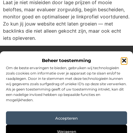
Laat je niet misleiden door lage prijzen of mooie
beloftes, maar evalueer zorgvuldig, begin bescheiden,
monitor goed en optimaliseer je linkprofiel voortdurend.
Zo kun jij jouw website echt laten groeien — met
backlinks die niet alleen gekocht zijn, maar ook echt
iets opleveren.
Beheer toestemming
Over Hostingplaneet
Om de beste ervaringen te bieden, gebruiken wij technologieën
zoals cookies om informatie over je apparaat op te slaan en/of te
Jouw bron voor inspiratie en praktische tips voor het
raadplegen. Door in te stemmen met deze technologieën kunnen
dagelijks leven.
wij gegevens zoals surfgedrag of unieke ID's op deze site verwerken.
Verken een uitgebreide collectie blogs en artikelen boordevol
Als je geen toestemming geeft of uw toestemming intrekt, kan dit
waardevolle adviezen en verrassende inzichten om elke dag
een nadelige invloed hebben op bepaalde functies en
optimaal te benutten.
mogelijkheden.
Bericht categorie
Accepteren
Main Links
Weigeren