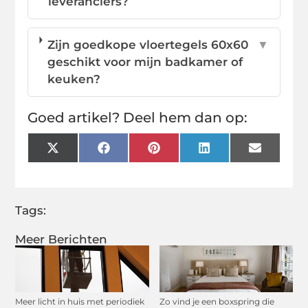
leveranciers?
Zijn goedkope vloertegels 60x60
▼
geschikt voor mijn badkamer of
keuken?
Goed artikel? Deel hem dan op:
X
Facebook
Pinterest
LinkedIn
Email
(Twitter)
Tags:
Meer Berichten
Meer licht in huis met periodiek
Zo vind je een boxspring die