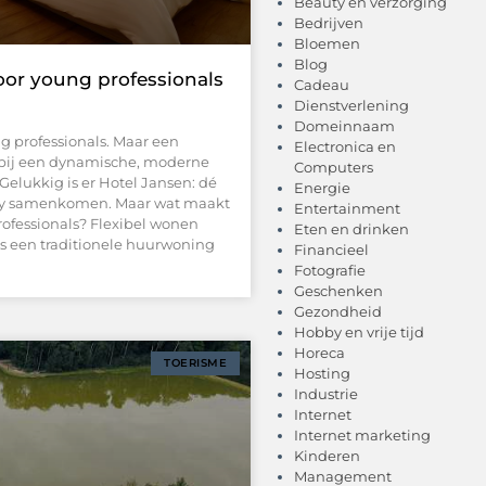
Beauty en verzorging
Bedrijven
Bloemen
Blog
oor young professionals
Cadeau
Dienstverlening
Domeinnaam
g professionals. Maar een
Electronica en
t bij een dynamische, moderne
Computers
 Gelukkig is er Hotel Jansen: dé
Energie
nity samenkomen. Maar wat maakt
Entertainment
rofessionals? Flexibel wonen
Eten en drinken
is een traditionele huurwoning
Financieel
Fotografie
Geschenken
Gezondheid
Hobby en vrije tijd
Horeca
TOERISME
Hosting
Industrie
Internet
Internet marketing
Kinderen
Management