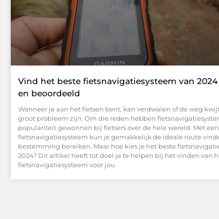
Vind het beste fietsnavigatiesysteem van 2024 
en beoordeeld
Wanneer je aan het fietsen bent, kan verdwalen of de weg kwij
groot probleem zijn. Om die reden hebben fietsnavigatiesyst
populariteit gewonnen bij fietsers over de hele wereld. Met een
fietsnavigatiesysteem kun je gemakkelijk de ideale route vind
bestemming bereiken. Maar hoe kies je het beste fietsnavigati
2024? Dit artikel heeft tot doel je te helpen bij het vinden van 
fietsnavigatiesysteem voor jou.