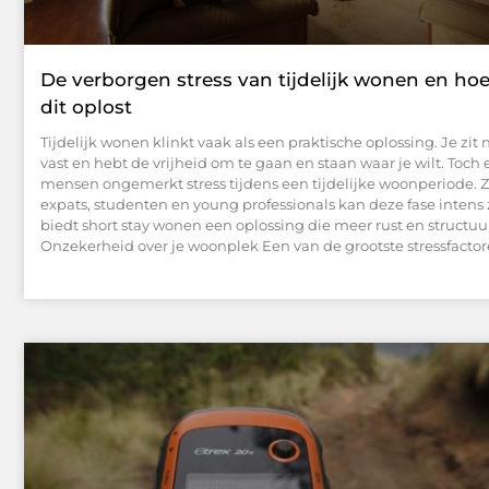
De verborgen stress van tijdelijk wonen en hoe
dit oplost
Tijdelijk wonen klinkt vaak als een praktische oplossing. Je zit
vast en hebt de vrijheid om te gaan en staan waar je wilt. Toch 
mensen ongemerkt stress tijdens een tijdelijke woonperiode. Z
expats, studenten en young professionals kan deze fase intens 
biedt short stay wonen een oplossing die meer rust en structuur
Onzekerheid over je woonplek Een van de grootste stressfactor