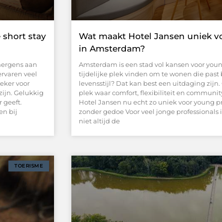
 short stay
Wat maakt Hotel Jansen uniek v
in Amsterdam?
 nergens aan
Amsterdam is een stad vol kansen voor youn
ervaren veel
tijdelijke plek vinden om te wonen die pas
eker voor
levensstijl? Dat kan best een uitdaging zijn.
zijn. Gelukkig
plek waar comfort, flexibiliteit en commu
 geeft.
Hotel Jansen nu echt zo uniek voor young p
en bij
zonder gedoe Voor veel jonge professionals 
niet altijd de
TOERISME