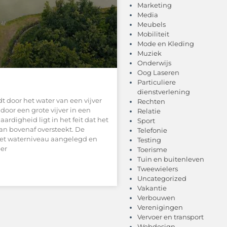
Marketing
Media
Meubels
Mobiliteit
Mode en Kleding
Muziek
Onderwijs
Oog Laseren
Particuliere
dienstverlening
t door het water van een vijver
Rechten
door een grote vijver in een
Relatie
ardigheid ligt in het feit dat het
Sport
van bovenaf oversteekt. De
Telefonie
het waterniveau aangelegd en
Testing
er
Toerisme
Tuin en buitenleven
Tweewielers
Uncategorized
Vakantie
Verbouwen
Verenigingen
Vervoer en transport
Webdesign