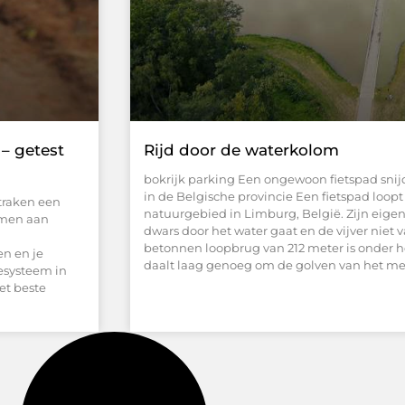
– getest
Rijd door de waterkolom
bokrijk parking Een ongewoon fietspad snijd
in de Belgische provincie Een fietspad loopt 
traken een
natuurgebied in Limburg, België. Zijn eigena
emen aan
dwars door het water gaat en de vijver niet 
betonnen loopbrug van 212 meter is onder 
en en je
daalt laag genoeg om de golven van het me
esysteem in
het beste