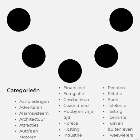
Financieel
Rechten
Categorieën
Fotografie
Relatie
Geschenken
Sport
Aanbiedingen
Gezondheid
Telefonie
Adverteren
Hobby en vrije
Testing
Alarmsysteem
tijd
Toerisme
Architectuur
Horeca
Tuin en
Attracties
Hosting
buitenleven
Auto’s en
Industrie
Tweewielers
Motoren