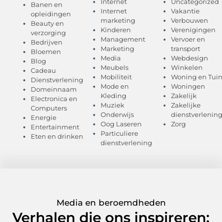
Internet
Uncategorized
Banen en
Internet
Vakantie
opleidingen
marketing
Verbouwen
Beauty en
Kinderen
Verenigingen
verzorging
Management
Vervoer en
Bedrijven
Marketing
transport
Bloemen
Media
Webdesign
Blog
Meubels
Winkelen
Cadeau
Mobiliteit
Woning en Tui
Dienstverlening
Mode en
Woningen
Domeinnaam
Kleding
Zakelijk
Electronica en
Muziek
Zakelijke
Computers
Onderwijs
dienstverlenin
Energie
Oog Laseren
Zorg
Entertainment
Particuliere
Eten en drinken
dienstverlening
Media en beroemdheden
Verhalen die ons inspireren: