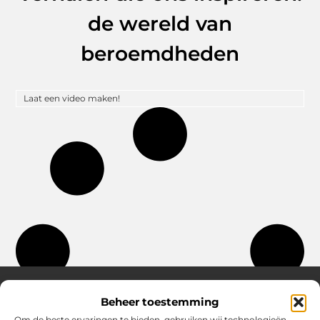
de wereld van
beroemdheden
Laat een video maken!
Beheer toestemming
Om de beste ervaringen te bieden, gebruiken wij technologieën