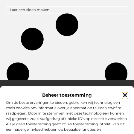
Laat een video maken!
Beheer toestemming
Over Hostingplaneet
Om de beste ervaringen te bieden, gebruiken wij technologieën
zoals cookies om informatie over je apparaat op te slaan en/of te
Jouw bron voor inspiratie en praktische tips voor het
raadplegen. Door in te stemmen met deze technologieën kunnen
dagelijks leven.
wij gegevens zoals surfgedrag of unieke ID's op deze site verwerken.
Verken een uitgebreide collectie blogs en artikelen boordevol
Als je geen toestemming geeft of uw toestemming intrekt, kan dit
waardevolle adviezen en verrassende inzichten om elke dag
een nadelige invloed hebben op bepaalde functies en
optimaal te benutten.