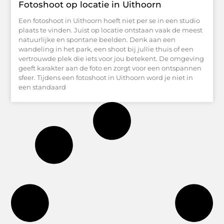
Fotoshoot op locatie in Uithoorn
Een fotoshoot in Uithoorn hoeft niet per se in een studio
plaats te vinden. Juist op locatie ontstaan vaak de meest
natuurlijke en spontane beelden. Denk aan een
wandeling in het park, een shoot bij jullie thuis of een
vertrouwde plek die iets voor jou betekent. De omgeving
geeft karakter aan de foto en zorgt voor een ontspannen
sfeer. Tijdens een fotoshoot in Uithoorn word je niet in
een standaard