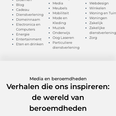
Media
Webdesign
Blog
Meubels
Winkelen
Cadeau
Mobiliteit
Woning en Tui
Dienstverlening
Mode en
Woningen
Domeinnaam
Kleding
Zakelijk
Electronica en
Muziek
Zakelijke
Computers
Onderwijs
dienstverlenin
Energie
Oog Laseren
Zorg
Entertainment
Particuliere
Eten en drinken
dienstverlening
Media en beroemdheden
Verhalen die ons inspireren:
de wereld van
beroemdheden