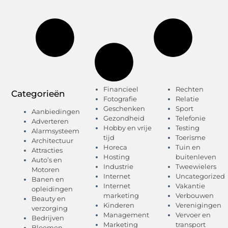
Financieel
Rechten
Categorieën
Fotografie
Relatie
Geschenken
Sport
Aanbiedingen
Gezondheid
Telefonie
Adverteren
Hobby en vrije
Testing
Alarmsysteem
tijd
Toerisme
Architectuur
Horeca
Tuin en
Attracties
Hosting
buitenleven
Auto’s en
Industrie
Tweewielers
Motoren
Internet
Uncategorized
Banen en
Internet
Vakantie
opleidingen
marketing
Verbouwen
Beauty en
Kinderen
Verenigingen
verzorging
Management
Vervoer en
Bedrijven
Marketing
transport
Bloemen