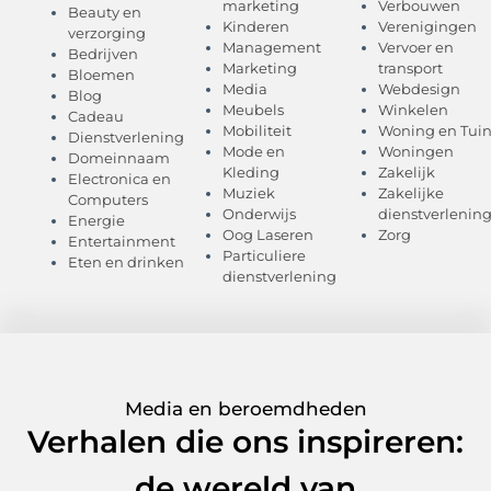
marketing
Verbouwen
Beauty en
Kinderen
Verenigingen
verzorging
Management
Vervoer en
Bedrijven
Marketing
transport
Bloemen
Media
Webdesign
Blog
Meubels
Winkelen
Cadeau
Mobiliteit
Woning en Tui
Dienstverlening
Mode en
Woningen
Domeinnaam
Kleding
Zakelijk
Electronica en
Muziek
Zakelijke
Computers
Onderwijs
dienstverlenin
Energie
Oog Laseren
Zorg
Entertainment
Particuliere
Eten en drinken
dienstverlening
Media en beroemdheden
Verhalen die ons inspireren:
de wereld van