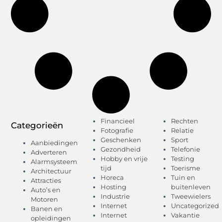
Financieel
Rechten
Categorieën
Fotografie
Relatie
Geschenken
Sport
Aanbiedingen
Gezondheid
Telefonie
Adverteren
Hobby en vrije
Testing
Alarmsysteem
tijd
Toerisme
Architectuur
Horeca
Tuin en
Attracties
Hosting
buitenleven
Auto’s en
Industrie
Tweewielers
Motoren
Internet
Uncategorized
Banen en
Internet
Vakantie
opleidingen