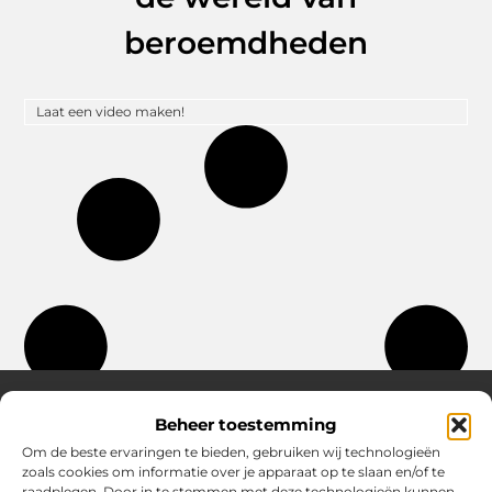
beroemdheden
Laat een video maken!
Beheer toestemming
Over Hostingplaneet
Om de beste ervaringen te bieden, gebruiken wij technologieën
zoals cookies om informatie over je apparaat op te slaan en/of te
Jouw bron voor inspiratie en praktische tips voor het
raadplegen. Door in te stemmen met deze technologieën kunnen