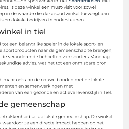
et kennen—de Sportwinkel in Tiel.
Sportartikelen
. Met
res, is deze winkel een must-visit voor zowel
iep in de waarde die deze sportwinkel toevoegt aan
s om lokale bedrijven te ondersteunen.
inkel in tiel
d tot een belangrijke speler in de lokale sport- en
olle sportproducten naar de gemeenschap te brengen,
an de veranderende behoeften van sporters. Vandaag
eskundige advies, wat het tot een onmisbare bron
bod, maar ook aan de nauwe banden met de lokale
enementen en samenwerkingen met
rderen van een gezonde en actieve levensstijl in Tiel.
n de gemeenschap
ke betrokkenheid bij de lokale gemeenschap. De winkel
s, waardoor ze een directe impact hebben op het