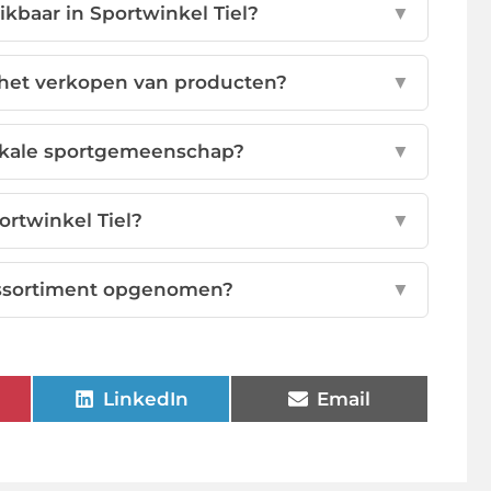
kbaar in Sportwinkel Tiel?
▼
n het verkopen van producten?
▼
lokale sportgemeenschap?
▼
ortwinkel Tiel?
▼
 assortiment opgenomen?
▼
LinkedIn
Email