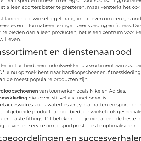
en van sport en fitness in de regio. Door sponsoring, donat
iet alleen sporters beter te presteren, maar versterkt het
t lanceert de winkel regelmatig initiatieven om een gezonde 
ssessies en informatieve lezingen over voeding en fitness. D
te bieden dan alleen producten; het is een centrum voor ken
wil leven.
assortiment en dienstenaanbod
kel in Tiel biedt een indrukwekkend assortiment aan sporta
 Of je nu op zoek bent naar hardloopschoenen, fitnesskleding 
an de meest populaire producten zijn:
rdloopschoenen
van topmerken zoals Nike en Adidas.
nesskleding
die zowel stijlvol als functioneel is.
rtaccessoires
zoals waterflessen, yogamatten en sporthorlo
t uitgebreide productaanbod biedt de winkel ook gespecial
gemaakte fittings. Dit betekent dat je niet alleen de best
g advies en service om je sportprestaties te optimaliseren.
tbeoordelingen en succesverhale