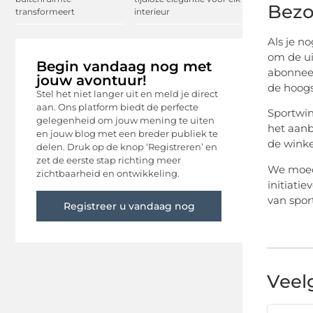
Bezo
transformeert
interieur
Als je n
om de ui
Begin vandaag nog met
abonnees
jouw avontuur!
de hoogs
Stel het niet langer uit en meld je direct
aan. Ons platform biedt de perfecte
Sportwin
gelegenheid om jouw mening te uiten
het aanb
en jouw blog met een breder publiek te
de winke
delen. Druk op de knop ‘Registreren’ en
zet de eerste stap richting meer
We moedi
zichtbaarheid en ontwikkeling.
initiati
van spor
Registreer u vandaag nog
Veel