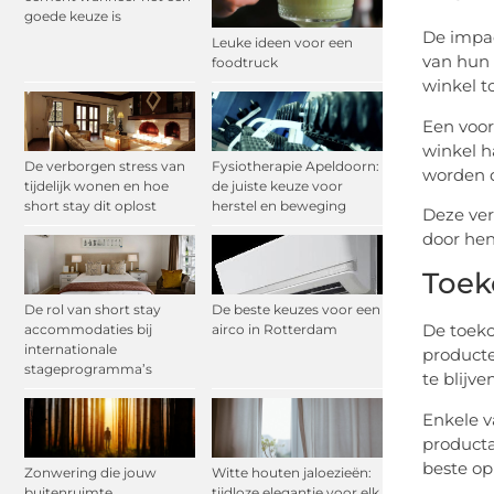
goede keuze is
De impac
Leuke ideen voor een
van hun 
foodtruck
winkel t
Een voor
winkel h
De verborgen stress van
Fysiotherapie Apeldoorn:
worden d
tijdelijk wonen en hoe
de juiste keuze voor
short stay dit oplost
herstel en beweging
Deze ver
door hen
Toek
De rol van short stay
De beste keuzes voor een
De toeko
accommodaties bij
airco in Rotterdam
internationale
producte
stageprogramma’s
te blijv
Enkele v
producta
beste op
Zonwering die jouw
Witte houten jaloezieën:
buitenruimte
tijdloze elegantie voor elk