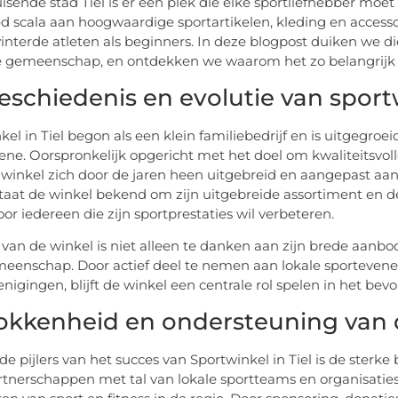
uisende stad Tiel is er een plek die elke sportliefhebber mo
d scala aan hoogwaardige sportartikelen, kleding en accessoi
nterde atleten als beginners. In deze blogpost duiken we d
e gemeenschap, en ontdekken we waarom het zo belangrijk i
eschiedenis en evolutie van sportw
el in Tiel begon als een klein familiebedrijf en is uitgegroei
cene. Oorspronkelijk opgericht met het doel om kwaliteitsv
 winkel zich door de jaren heen uitgebreid en aangepast a
taat de winkel bekend om zijn uitgebreide assortiment en d
or iedereen die zijn sportprestaties wil verbeteren.
 van de winkel is niet alleen te danken aan zijn brede aan
meenschap. Door actief deel te nemen aan lokale sportev
nigingen, blijft de winkel een centrale rol spelen in het bevo
okkenheid en ondersteuning va
de pijlers van het succes van Sportwinkel in Tiel is de ster
rtnerschappen met tal van lokale sportteams en organisatie