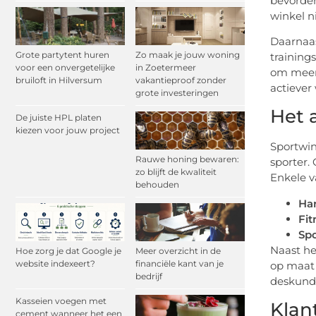
bevorder
winkel n
Daarnaas
Grote partytent huren
Zo maak je jouw woning
training
voor een onvergetelijke
in Zoetermeer
om meer 
bruiloft in Hilversum
vakantieproof zonder
actiever 
grote investeringen
Het 
De juiste HPL platen
kiezen voor jouw project
Sportwin
Rauwe honing bewaren:
sporter.
zo blijft de kwaliteit
Enkele v
behouden
Ha
Fit
Spo
Naast he
Hoe zorg je dat Google je
Meer overzicht in de
website indexeert?
financiële kant van je
op maat 
bedrijf
deskundi
Kasseien voegen met
Klan
cement wanneer het een