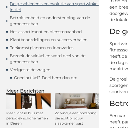
In de br
De geschiedenis en evolutie van sportwinkel
een bree
in tiel
doorgewi
Betrokkenheid en ondersteuning van de
de lokal
gemeenschap
De g
Het assortiment en dienstenaanbod
Klantbeoordelingen en succesverhalen
Sportwink
Toekomstplannen en innovaties
fitnesss
Bezoek de winkel en word deel van de
heeft de
gemeenschap
de dag s
maakt vo
Veelgestelde vragen
Goed artikel? Deel hem dan op:
De groei
sportge
Meer Berichten
sportvere
Betr
Meer licht in huis met
Zo vind je een boxspring
Een van 
periodiek schone ramen
die echt bij jouw
heeft pa
in Dieren
slaapkamer past