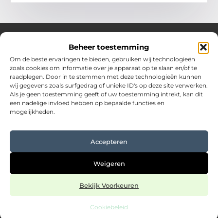
Beheer toestemming
Over Hostingplaneet
Om de beste ervaringen te bieden, gebruiken wij technologieën
zoals cookies om informatie over je apparaat op te slaan en/of te
Jouw bron voor inspiratie en praktische tips voor het
raadplegen. Door in te stemmen met deze technologieën kunnen
dagelijks leven.
wij gegevens zoals surfgedrag of unieke ID's op deze site verwerken.
Verken een uitgebreide collectie blogs en artikelen boordevol
Als je geen toestemming geeft of uw toestemming intrekt, kan dit
waardevolle adviezen en verrassende inzichten om elke dag
een nadelige invloed hebben op bepaalde functies en
optimaal te benutten.
mogelijkheden.
Bericht categorie
Accepteren
Main Links
Weigeren
Goede backlinks kopen: een slimme stap in jouw SEO-strategie
Verdien geld met je website: haal meer uit jouw online kans
Bekijk Voorkeuren
Cookiebeleid
@2025 www.hostingplaneet.nl. All Right Reserved.