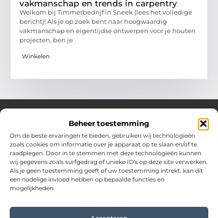
vakmanschap en trends in carpentry
Welkom bij Timmerbedrijf in Sneek (lees het volledige
bericht)! Als je op zoek bent naar hoogwaardig
vakmanschap en eigentijdse ontwerpen voor je houten
projecten, ben je
Winkelen
Beheer toestemming
Over Hostingplaneet
Om de beste ervaringen te bieden, gebruiken wij technologieën
zoals cookies om informatie over je apparaat op te slaan en/of te
Jouw bron voor inspiratie en praktische tips voor het
raadplegen. Door in te stemmen met deze technologieën kunnen
dagelijks leven.
wij gegevens zoals surfgedrag of unieke ID's op deze site verwerken.
Verken een uitgebreide collectie blogs en artikelen boordevol
Als je geen toestemming geeft of uw toestemming intrekt, kan dit
waardevolle adviezen en verrassende inzichten om elke dag
een nadelige invloed hebben op bepaalde functies en
optimaal te benutten.
mogelijkheden.
Bericht categorie
Accepteren