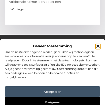
voldoende ruimte is en dat er een
Woningen
Beheer toestemming
Over Hostingplaneet
Om de beste ervaringen te bieden, gebruiken wij technologieën
zoals cookies om informatie over je apparaat op te slaan en/of te
Jouw bron voor inspiratie en praktische tips voor het
raadplegen. Door in te stemmen met deze technologieën kunnen
dagelijks leven.
wij gegevens zoals surfgedrag of unieke ID's op deze site verwerken.
Verken een uitgebreide collectie blogs en artikelen boordevol
Als je geen toestemming geeft of uw toestemming intrekt, kan dit
waardevolle adviezen en verrassende inzichten om elke dag
een nadelige invloed hebben op bepaalde functies en
optimaal te benutten.
mogelijkheden.
Bericht categorie
Accepteren
Main Links
Weigeren