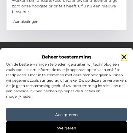
Welkom bij Tandarts Assen, waar uw tandheelkundige
zorg onze hoogste prioriteit heeft. Of u nu een nieuwe
bewoner
Aanbiedingen
Beheer toestemming
Over Hostingplaneet
Om de beste ervaringen te bieden, gebruiken wij technologieën
zoals cookies om informatie over je apparaat op te slaan en/of te
Jouw bron voor inspiratie en praktische tips voor het
raadplegen. Door in te stemmen met deze technologieën kunnen
dagelijks leven.
wij gegevens zoals surfgedrag of unieke ID's op deze site verwerken.
Verken een uitgebreide collectie blogs en artikelen boordevol
Als je geen toestemming geeft of uw toestemming intrekt, kan dit
waardevolle adviezen en verrassende inzichten om elke dag
een nadelige invloed hebben op bepaalde functies en
optimaal te benutten.
mogelijkheden.
Bericht categorie
Accepteren
Main Links
Weigeren