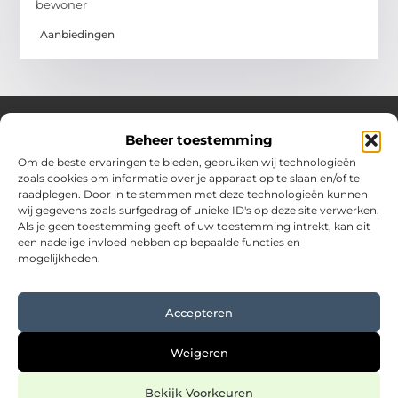
bewoner
Aanbiedingen
Beheer toestemming
Over Hostingplaneet
Om de beste ervaringen te bieden, gebruiken wij technologieën
zoals cookies om informatie over je apparaat op te slaan en/of te
Jouw bron voor inspiratie en praktische tips voor het
raadplegen. Door in te stemmen met deze technologieën kunnen
dagelijks leven.
wij gegevens zoals surfgedrag of unieke ID's op deze site verwerken.
Verken een uitgebreide collectie blogs en artikelen boordevol
Als je geen toestemming geeft of uw toestemming intrekt, kan dit
waardevolle adviezen en verrassende inzichten om elke dag
een nadelige invloed hebben op bepaalde functies en
optimaal te benutten.
mogelijkheden.
Bericht categorie
Accepteren
Main Links
Weigeren
Goede backlinks kopen: een slimme stap in jouw SEO-strategie
Verdien geld met je website: haal meer uit jouw online kans
Bekijk Voorkeuren